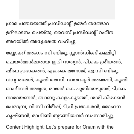
ഗ്രാമ പഞ്ചായത്ത് പ്രസിഡന്റ് ഉമ്മര്‍ തണ്ടോറ
ഉദ്ഘാടനം ചെയ്തു. വൈസ് പ്രസിഡന്റ് റഹീന
അറയില്‍ അധ്യക്ഷത വഹിച്ചു.
ബ്ലോക്ക് അംഗം സി ബിജു, സ്റ്റാന്‍ഡിങ്ങ് കമ്മിറ്റി
ചെയര്‍മാന്‍മാരായ ഇ.ടി സത്യന്‍, പി.കെ ശ്രീധരന്‍,
ഷീബ പ്രഭാകരന്‍, എം.കെ മനോജ്, എ.സി ബിജു,
ധന്യ രമേശ്, കൃഷി അസി. ഡയറക്ടര്‍ അഞ്ജലി, കൃഷി
ഓഫീസര്‍ അമൃത, രാജന്‍ കെ പുതിയെടുത്ത്, ടി.കെ
നാരായണന്‍, ബാബു കാളംകൂടത്ത്, ശശി കിഴക്കന്‍
പേരാമ്പ്ര, വി.സി ഗിരീഷ്, ടി.പി പ്രഭാകരന്‍, മോഹന
കൃഷ്ണന്‍, രാഗിണി തുടങ്ങിയവര്‍ സംസാരിച്ചു.
Content Highlight: Let's prepare for Onam with the