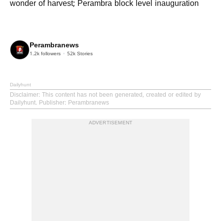
wonder of harvest; Perambra block level inauguration
Perambranews
1.2k
followers
52k
Stories
Dailyhunt
Disclaimer
: This content has not been generated, created or edited by
Dailyhunt. Publisher: Perambranews
ADVERTISEMENT