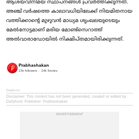
ആശയവിനിമയ സ്ഥാപനങ്ങള്‍ പ്രവര്‍ത്തിക്കുന്നത്.
അഞ്ച് വർഷത്തെ കാലാവധിയിലേക്ക് നിയമിതനായ
വത്തിക്കാന്റെ മുഴുവൻ മാധ്യമ ശൃംഖലയുടെയും
മേല്‍നോട്ടമാണ് മരിയ മോണ്ട്സെറാത്ത്
അല്‍വാരാഡോയില്‍ നിക്ഷിപ്തമായിരിക്കുന്നത്.
Prabhashakan
23k
followers
24k
Stories
Dailyhunt
Disclaimer
: This content has not been generated, created or edited by
Dailyhunt. Publisher: Prabhashakan
ADVERTISEMENT