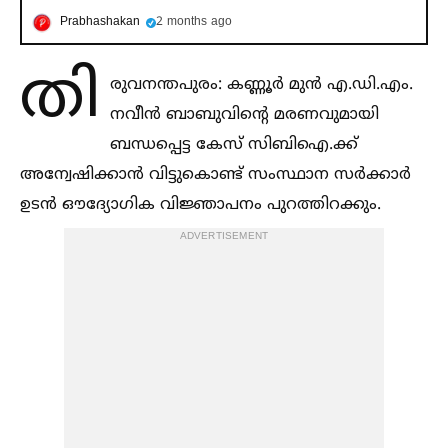
Prabhashakan
2 months ago
തി
രുവനന്തപുരം: കണ്ണൂർ മുൻ എ.ഡി.എം.
നവീൻ ബാബുവിന്റെ മരണവുമായി
ബന്ധപ്പെട്ട കേസ് സിബിഐ.ക്ക്
അന്വേഷിക്കാൻ വിട്ടുകൊണ്ട് സംസ്ഥാന സർക്കാർ
ഉടൻ ഔദ്യോഗിക വിജ്ഞാപനം പുറത്തിറക്കും.
ADVERTISEMENT