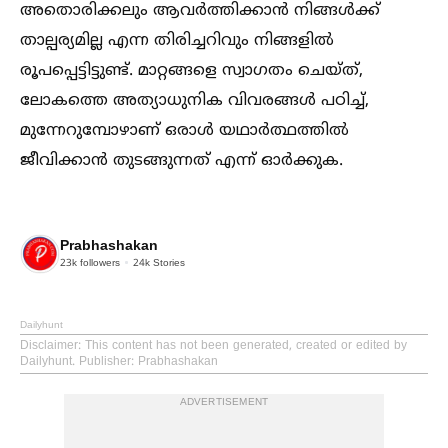
അതൊരിക്കലും ആവര്‍ത്തിക്കാന്‍ നിങ്ങള്‍ക്ക്
താല്പര്യമില്ല എന്ന തിരിച്ചറിവും നിങ്ങളില്‍
രൂപപ്പെട്ടിട്ടുണ്ട്. മാറ്റങ്ങളെ സ്വാഗതം ചെയ്ത്,
ലോകത്തെ അത്യാധുനിക വിവരങ്ങള്‍ പഠിച്ച്‌,
മുന്നേറുമ്പോഴാണ് ഒരാള്‍ യഥാര്‍ത്ഥത്തില്‍
ജീവിക്കാന്‍ തുടങ്ങുന്നത് എന്ന് ഓര്‍ക്കുക.
Prabhashakan
23k
followers
24k
Stories
Dailyhunt
Disclaimer
: This content has not been generated, created or edited by
Dailyhunt. Publisher: Prabhashakan
ADVERTISEMENT