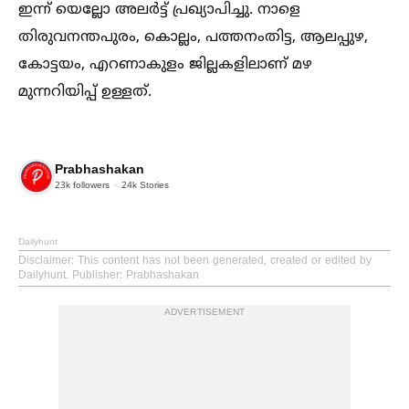
ഇന്ന് യെല്ലോ അലര്‍ട്ട് പ്രഖ്യാപിച്ചു. നാളെ
തിരുവനന്തപുരം, കൊല്ലം, പത്തനംതിട്ട, ആലപ്പുഴ,
കോട്ടയം, എറണാകുളം ജില്ലകളിലാണ് മഴ
മുന്നറിയിപ്പ് ഉള്ളത്.
Prabhashakan
23k
followers
24k
Stories
Dailyhunt
Disclaimer
: This content has not been generated, created or edited by
Dailyhunt. Publisher: Prabhashakan
ADVERTISEMENT