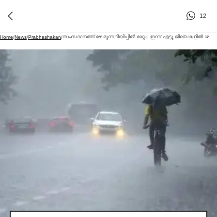
12
സംസ്ഥാനത്ത് മഴ മുന്നറിയിപ്പില്‍ മാറ്റം, ഇന്ന് എട്ടു ജില്ലകളില്‍ ശക്തമായ മഴ; യെല്ലോ അലര്‍ട്ട്
Home
/
News
/
Prabhashakan
/