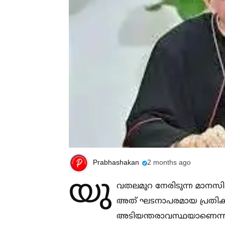
Prabhashakan
2 months ago
യു
വതലമുറ നേരിടുന്ന മാനസിക
അത് ഘടനാപരമായ പ്രതികര
അടിയന്തരാവസ്ഥയാണെന്നും വത