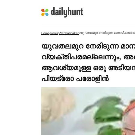
Home
/
News
/
Prabhashakan
/
യുവതലമുറ നേരിടുന്ന മ
വ്യക്തിപരമല്ലെന്നും, 
ആവശ്യമുള്ള ഒരു അടിയന്ത
പിയട്രോ പരോളിൻ