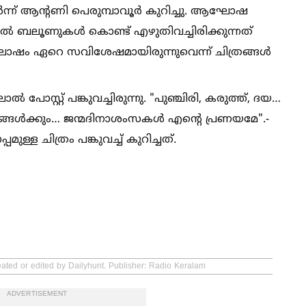
്ന് ആന്റണി പെരുമ്പാവൂർ കുറിച്ചു. ആഘോഷ
ല്‍ ബലൂണുകള്‍ കൊണ്ട് എഴുതിവച്ചിരിക്കുന്നത്
ോഷം ഏറെ സവിശേഷമായിരുന്നുവെന്ന് ചിത്രങ്ങള്‍
സ്റ്റ് പങ്കുവച്ചിരുന്നു. "പുഞ്ചിരി, കരുത്ത്, ദയ…
യങ്ങള്‍ക്കും… ജന്മദിനാശംസകള്‍ എന്റെ പ്രണയമേ".-
്ള ചിത്രം പങ്കുവച്ച്‌ കുറിച്ചത്.
eated or edited by Dailyhunt. Publisher: Radio Keralam
ADVERTISEMENT