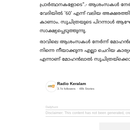
പ്രാർത്ഥനകളോടെ".- ആശംസകള്‍ നേർന
വേദിയില്‍ '60' എന്ന് വലിയ അക്ഷരത്തി
കാണാം. സുചിത്രയുടെ പിറന്നാള്‍ ആഘ
സാക്ഷ്യപ്പെടുത്തുന്നു.
രാവിലെ ആശംസകള്‍ നേർന്ന് മോഹൻലാല്‍ പോ
നിന്നെ നീയാക്കുന്ന എല്ലാ ചെറിയ കാര്
എന്നാണ് മോഹൻലാല്‍ സുചിത്രയ്ക്കൊപ്പമുള
Radio Keralam
3.1k
followers
48k
Stories
Dailyhunt
Disclaimer
: This content has not been generated, cr