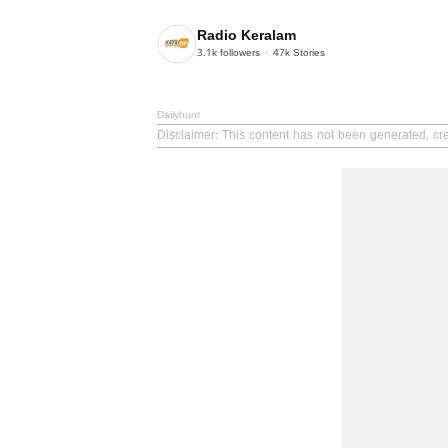
Radio Keralam
3.1k
followers
47k
Stories
Dailyhunt
Disclaimer
: This content has not been generated, cr