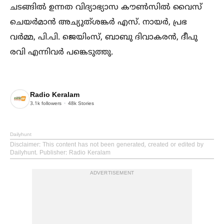
ചടങ്ങില്‍ ഉന്നത വിദ്യാഭ്യാസ കൗണ്‍സില്‍ വൈസ്
ചെയർമാൻ അച്യുത്ശങ്കർ എസ്. നായർ, പ്രഭ
വർമ്മ, പി.പി. ജെയിംസ്, ബാബു ദിവാകരൻ, ദീപു
രവി എന്നിവർ പങ്കെടുത്തു.
Radio Keralam
3.1k
followers
48k
Stories
Dailyhunt
Disclaimer
: This content has not been generated, created or edited by
Dailyhunt. Publisher: Radio Keralam
ADVERTISEMENT