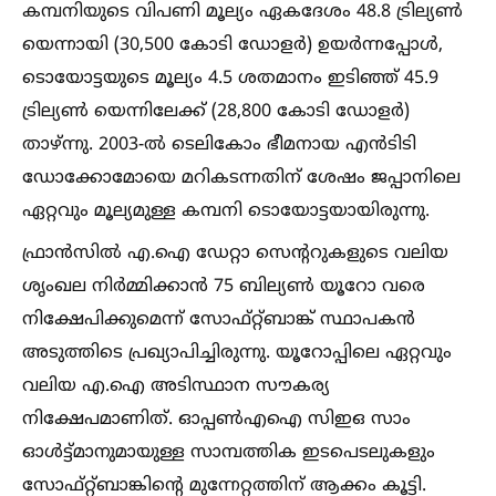
കമ്പനിയുടെ വിപണി മൂല്യം ഏകദേശം 48.8 ട്രില്യണ്‍
യെന്നായി (30,500 കോടി ഡോളർ) ഉയർന്നപ്പോള്‍,
ടൊയോട്ടയുടെ മൂല്യം 4.5 ശതമാനം ഇടിഞ്ഞ് 45.9
ട്രില്യണ്‍ യെന്നിലേക്ക് (28,800 കോടി ഡോളർ)
താഴ്ന്നു. 2003-ല്‍ ടെലികോം ഭീമനായ എൻടിടി
ഡോക്കോമോയെ മറികടന്നതിന് ശേഷം ജപ്പാനിലെ
ഏറ്റവും മൂല്യമുള്ള കമ്പനി ടൊയോട്ടയായിരുന്നു.
ഫ്രാൻസില്‍ എ.ഐ ഡേറ്റാ സെന്ററുകളുടെ വലിയ
ശൃംഖല നിർമ്മിക്കാൻ 75 ബില്യണ്‍ യൂറോ വരെ
നിക്ഷേപിക്കുമെന്ന് സോഫ്റ്റ്ബാങ്ക് സ്ഥാപകൻ
അടുത്തിടെ പ്രഖ്യാപിച്ചിരുന്നു. യൂറോപ്പിലെ ഏറ്റവും
വലിയ എ.ഐ അടിസ്ഥാന സൗകര്യ
നിക്ഷേപമാണിത്. ഓപ്പണ്‍എഐ സിഇഒ സാം
ഓള്‍ട്ട്മാനുമായുള്ള സാമ്പത്തിക ഇടപെടലുകളും
സോഫ്റ്റ്ബാങ്കിന്റെ മുന്നേറ്റത്തിന് ആക്കം കൂട്ടി.