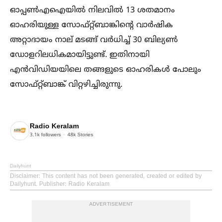
ഓപ്പണ്‍എഐയില്‍ നിലവില്‍ 13 ശതമാനം
ഓഹരിയുള്ള സോഫ്റ്റ്ബാങ്കിന്റെ വാർഷിക
അറ്റാദായം നാല് മടങ്ങ് വർധിച്ച്‌ 30 ബില്യണ്‍
ഡോളറിലധികമായിട്ടുണ്ട്. ഇതിനായി
എൻവിഡിയയിലെ തങ്ങളുടെ ഓഹരികള്‍ പോലും
സോഫ്റ്റ്ബാങ്ക് വിറ്റഴിച്ചിരുന്നു.
Radio Keralam
3.1k
followers
48k
Stories
Dailyhunt
Disclaimer
: This content has not been generated, created or edited by
Dailyhunt. Publisher: Radio Keralam
ADVERTISEMENT