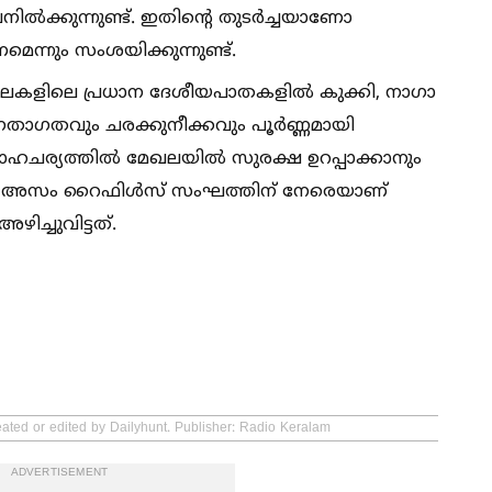
നില്‍ക്കുന്നുണ്ട്. ഇതിന്റെ തുടർച്ചയാണോ
്നും സംശയിക്കുന്നുണ്ട്.
മേഖലകളിലെ പ്രധാന ദേശീയപാതകളില്‍ കുക്കി, നാഗാ
ച്‌ ഗതാഗതവും ചരക്കുനീക്കവും പൂർണ്ണമായി
ഹചര്യത്തില്‍ മേഖലയില്‍ സുരക്ഷ ഉറപ്പാക്കാനും
 അസം റൈഫിള്‍സ് സംഘത്തിന് നേരെയാണ്
ച്ചുവിട്ടത്.
eated or edited by Dailyhunt. Publisher: Radio Keralam
ADVERTISEMENT