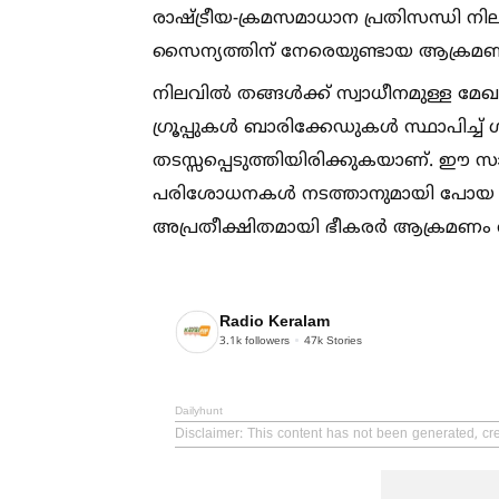
രാഷ്ട്രീയ-ക്രമസമാധാന പ്രതിസന്ധി നില
സൈന്യത്തിന് നേരെയുണ്ടായ ആക്രമണമെന
നിലവില്‍ തങ്ങള്‍ക്ക് സ്വാധീനമുള്ള 
ഗ്രൂപ്പുകള്‍ ബാരിക്കേഡുകള്‍ സ്ഥാപിച്
തടസ്സപ്പെടുത്തിയിരിക്കുകയാണ്. ഈ സാ
പരിശോധനകള്‍ നടത്താനുമായി പോയ
അപ്രതീക്ഷിതമായി ഭീകരർ ആക്രമണം അഴി
Radio Keralam
3.1k
followers
47k
Stories
Dailyhunt
Disclaimer
: This content has not been generated, cr