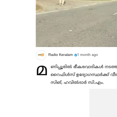
Radio Keralam
1 month ago
മ
ണിപ്പൂരില്‍ ഭീകരവാദികള്‍ ന
റൈഫിള്‍സ് ഉദ്യോഗസ്ഥർക്ക് വ
സിങ്, ഹവില്‍ദാർ സി.എം.