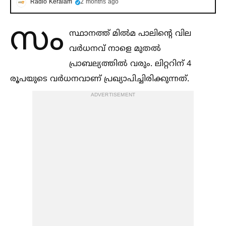
Radio Keralam
2 months ago
സം
സ്ഥാനത്ത് മില്‍മ പാലിന്റെ വില
വർധനവ് നാളെ മുതല്‍
പ്രാബല്യത്തില്‍ വരും. ലിറ്ററിന് 4
രൂപയുടെ വർധനവാണ് പ്രഖ്യാപിച്ചിരിക്കുന്നത്.
ADVERTISEMENT