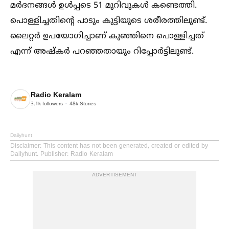
മർദനങ്ങള്‍ ഉള്‍പ്പടെ 51 മുറിവുകള്‍ കണ്ടെത്തി.
പൊള്ളിച്ചതിന്റെ പാടും കുട്ടിയുടെ ശരീരത്തിലുണ്ട്.
ലൈറ്റർ ഉപയോഗിച്ചാണ് കുഞ്ഞിനെ പൊള്ളിച്ചത്
എന്ന് അഷ്‌കർ പറഞ്ഞതായും റിപ്പോർട്ടിലുണ്ട്.
Radio Keralam
3.1k
followers
48k
Stories
Dailyhunt
Disclaimer
: This content has not been generated, created or edited by
Dailyhunt. Publisher: Radio Keralam
ADVERTISEMENT