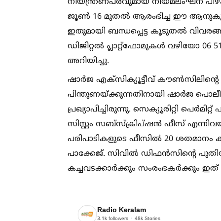
നിയന്ത്രണപരവുമായ നിയമലംഘന പിഴകള
ജൂണ്‍ 16 മുതല്‍ ആരംഭിച്ച ഈ ആനുകൂല്യ
ഇതുമായി ബന്ധപ്പെട്ട കൂടുതല്‍ വിവര
ഡിജിറ്റല്‍ പ്ലാറ്റ്‌ഫോമുകള്‍ വഴിയോ 0
അറിയിച്ചു.
ഷാർജ എക്സിക്യൂട്ടീവ് കൗണ്‍സിലിന്റ
പിന്തുണയ്ക്കുന്നതിനായി ഷാർജ പൊല
പ്രഖ്യാപിച്ചിരുന്നു. സെക്യൂരിറ്റി പെർമി
സിസ്റ്റം സബ്‌സ്‌ക്രിപ്‌ഷൻ ഫീസ് എന്
പരിപാടികളുടെ ഫീസില്‍ 20 ശതമാനം കു
പാക്കേജ്. സിവില്‍ ഡിഫൻസിന്റെ പുതി
കച്ചവടക്കാർക്കും സംരംഭകർക്കും ഇ
Radio Keralam
3.1k
followers
48k
Stories