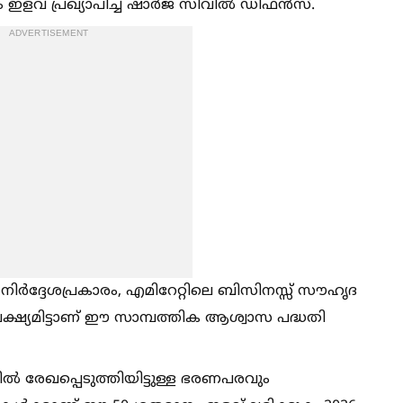
ളവ് പ്രഖ്യാപിച്ച്‌ ഷാർജ സിവില്‍ ഡിഫൻസ്.
ADVERTISEMENT
 നിർദ്ദേശപ്രകാരം, എമിറേറ്റിലെ ബിസിനസ്സ് സൗഹൃദ
ക്ഷ്യമിട്ടാണ് ഈ സാമ്പത്തിക ആശ്വാസ പദ്ധതി
്‍ രേഖപ്പെടുത്തിയിട്ടുള്ള ഭരണപരവും