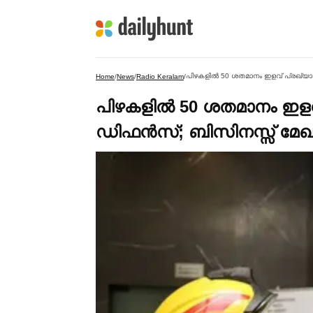
പിഴകളില്‍ 50 ശതമാനം ഇളവ് പ്രഖ്യാ
Home
/
News
/
Radio Keralam
/
പിഴകളില്‍ 50 ശതമാനം ഇളവ് 
ഡിഫൻസ്; ബിസിനസ്സ് മേ