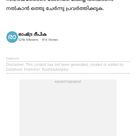
നല്‍കാൻ ഒത്തു ചേർന്നു പ്രവർത്തിക്കുക.
രാഷ്ട്ര ദീപിക
524k
followers
81k
Stories
Dailyhunt
Disclaimer
: This content has not been generated, created or edited by
Dailyhunt. Publisher: Rashtradeepika
ADVERTISEMENT