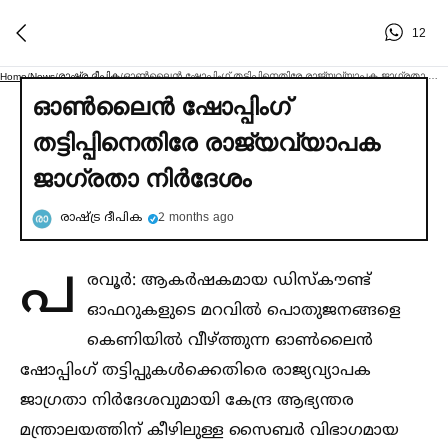
12
രാഷ്ട്ര ദീപിക
ഓണ്‍ലൈൻ ഷോപ്പിംഗ് തട്ടിപ്പിനെതിരേ രാജ്യവ്യാപക ജാഗ്രതാ നിര്‍ദേശം
Home
/
News
/
/
ഓണ്‍ലൈൻ ഷോപ്പിംഗ്
തട്ടിപ്പിനെതിരേ രാജ്യവ്യാപക
ജാഗ്രതാ നിര്‍ദേശം
രാഷ്ട്ര ദീപിക
2 months ago
പ
രവൂർ: ആകർഷകമായ ഡിസ്‌കൗണ്ട്
ഓഫറുകളുടെ മറവില്‍ പൊതുജനങ്ങളെ
കെണിയില്‍ വീഴ്ത്തുന്ന ഓണ്‍ലൈൻ
ഷോപ്പിംഗ് തട്ടിപ്പുകള്‍ക്കെതിരെ രാജ്യവ്യാപക
ജാഗ്രതാ നിർദേശവുമായി കേന്ദ്ര ആഭ്യന്തര
മന്ത്രാലയത്തിന് കീഴിലുള്ള സൈബർ വിഭാഗമായ