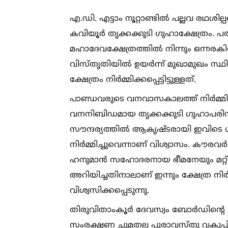
എ.ഡി. എട്ടാം നൂറ്റാണ്ടില്‍ പല്ലവ രഥശില
കവിയൂർ തൃക്കക്കുടി ഗുഹാക്ഷേത്രം. പത
മഹാദേവക്ഷേത്രത്തില്‍ നിന്നും ഒന്ന
വിസ്തൃതിയില്‍ ഉയർന്ന് മുഖാമുഖം സ്ഥി
ക്ഷേത്രം നിർമ്മിക്കപ്പെട്ടിട്ടുള്ളത്.
പാണ്ഡവരുടെ വനവാസകാലത്ത് നിർമ്മിക്ക
വനനിബിഡമായ തൃക്കക്കുടി ഗുഹാപരിസ
സൗന്ദര്യത്തില്‍ ആകൃഷ്ടരായി ഇവിടെ
നിർമ്മിച്ചുവെന്നാണ് വിശ്വാസം. കൗരവർ
ഹനുമാൻ സഹോദരനായ ഭീമനേയും മറ്റ്
അറിയിച്ചതിനാലാണ് ഇന്നും ക്ഷേത്ര നി
വിശ്വസിക്കപ്പെടുന്നു.
തിരുവിതാംകൂർ ദേവസ്വം ബോർഡിന്റെ ഉ
സംരക്ഷണ ചുമതല പുരാവസ്തു വകുപ്പ