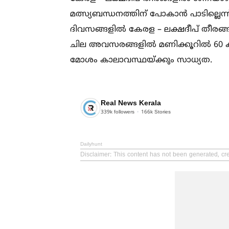
മത്സ്യബന്ധനത്തിന് പോകാന്‍ പാടില്ലെന്
ദിവസങ്ങളില്‍ കേരള – ലക്ഷദീപ് തീരങ്ങള
ചില അവസരങ്ങളില്‍ മണിക്കൂറില്‍ 60 ക
മോശം കാലാവസ്ഥയ്ക്കും സാധ്യത.
Real News Kerala
339k
followers
166k
Stories
Dailyhunt
Disclaimer
: This content has not been generated, cr