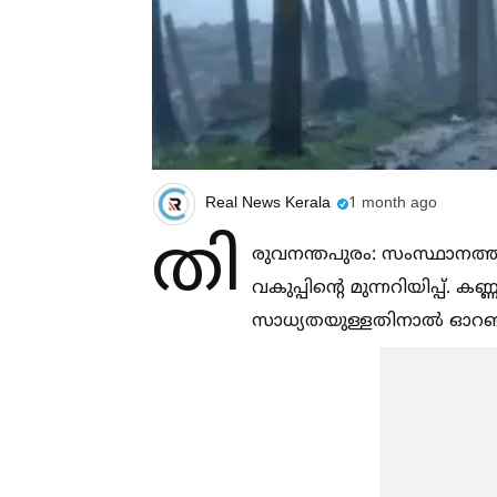
Real News Kerala
1 month ago
തി
രുവനന്തപുരം: സംസ്ഥാനത്ത്
വകുപ്പിന്റെ മുന്നറിയിപ്പ്. 
സാധ്യതയുള്ളതിനാല്‍ ഓറഞ്ച് അല