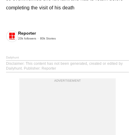
completing the visit of his death
Reporter
20k
followers
80k
Stories
Dailyhunt
Disclaimer
: This content has not been generated, created or edited by
Dailyhunt. Publisher: Reporter
ADVERTISEMENT