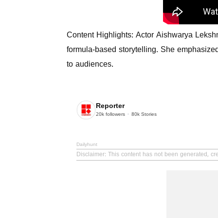
Content Highlights: Actor Aishwarya Leksh
formula-based storytelling. She emphasized
to audiences.
Reporter
20k
followers
80k
Stories
Dailyhunt
Disclaimer
: This content has not been generated, cre