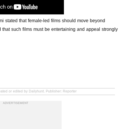
mi stated that female-led films should move beyond
 that such films must be entertaining and appeal strongly
ated or edited by Dailyhunt. Publisher: Reporter
ADVERTISEMENT