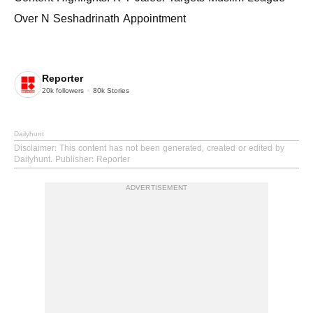
Over N Seshadrinath Appointment
Reporter
20k
followers
80k
Stories
Dailyhunt
Disclaimer
: This content has not been generated, created or edited by
Dailyhunt. Publisher: Reporter
ADVERTISEMENT