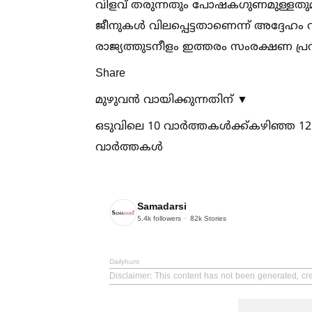
വിളവ് തരുന്നതും പോഷകഗുണമുള്ളതുമായ
ജീനുകള്‍ വിലപ്പെട്ടതാണെന്ന് അദ്ദേഹം വ
രാജ്യത്തുടനീളം ഇത്തരം സംരക്ഷണ പ്രവർത
Share
മുഴുവൻ വായിക്കുന്നതിന് ▼
ഒടുവിലെ 10 വാർത്തകള്‍ക്ക്കഴിഞ്ഞ 1
വാർത്തകള്‍
Samadarsi
5.4k
followers
82k
Stories
Dailyhunt
Disclaimer
: This content has not been generated, cr