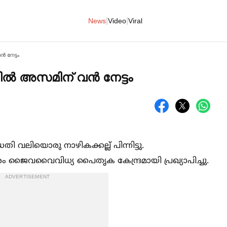
|
|
News
Video
Viral
 നേട്ടം
ില്‍ അസമിന് വൻ നേട്ടം
ി വലിയൊരു നാഴികക്കല്ല് പിന്നിട്ടു.
ജൈവവൈവിധ്യ പൈതൃക കേന്ദ്രമായി പ്രഖ്യാപിച്ചു.
ADVERTISEMENT