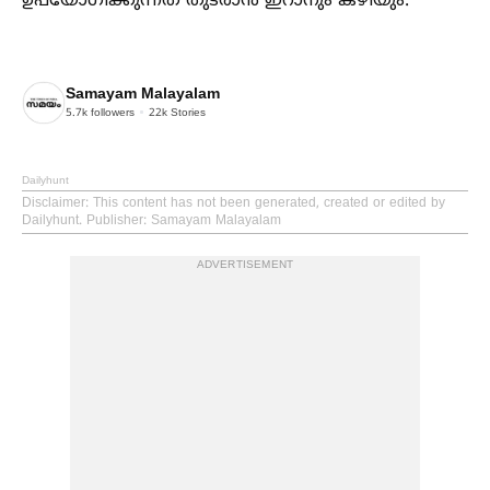
ഉപയോഗിക്കുന്നത് തുടരാൻ ഇറാനും കഴിയും.
Samayam Malayalam
5.7k
followers
22k
Stories
Dailyhunt
Disclaimer
: This content has not been generated, created or edited by
Dailyhunt. Publisher: Samayam Malayalam
ADVERTISEMENT