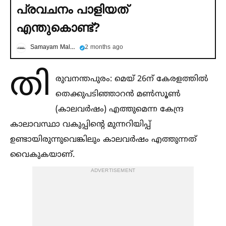
പ്രവചനം പാളിയത്
എന്തുകൊണ്ട്?
Samayam Malayalam
2 months ago
തി
രുവനന്തപുരം: മെയ് 26ന് കേരളത്തില്‍
തെക്കുപടിഞ്ഞാറൻ മണ്‍സൂണ്‍
(കാലവർഷം) എത്തുമെന്ന കേന്ദ്ര
കാലാവസ്ഥാ വകുപ്പിൻ്റെ മുന്നറിയിപ്പ്
ഉണ്ടായിരുന്നുവെങ്കിലും കാലവർഷം എത്തുന്നത്
വൈകുകയാണ്.
ADVERTISEMENT