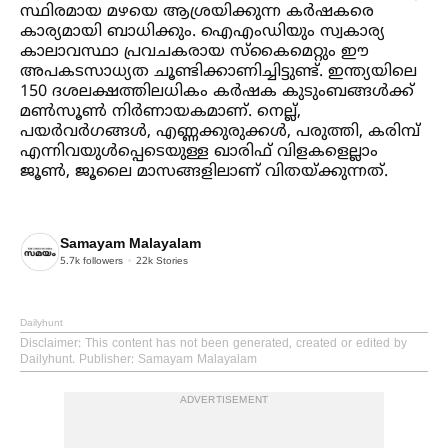
സ്ഥിരമായ മഴയെ ആശ്രയിക്കുന്ന കർഷകരെ
കാര്യമായി ബാധിക്കും. ഐഎംഡിയും സ്വകാര്യ
കാലാവസ്ഥാ പ്രവചകരായ സ്കൈമെറ്റും ഈ
അപകടസാധ്യത ചൂണ്ടിക്കാണിച്ചിട്ടുണ്ട്. ഇന്ത്യയിലെ
150 ദശലക്ഷത്തിലധികം കർഷക കുടുംബങ്ങള്‍ക്ക്
മണ്‍സൂണ്‍ നിർണായകമാണ്. നെല്ല്,
പയർവർഗങ്ങള്‍, എണ്ണക്കുരുക്കള്‍, പരുത്തി, കരിമ്പ്
എന്നിവയുള്‍പ്പെടെയുള്ള ഖാരിഫ് വിളകളെല്ലാം
ജൂണ്‍, ജൂലൈ മാസങ്ങളിലാണ് വിതയ്ക്കുന്നത്.
Samayam Malayalam
5.7k
followers
22k
Stories
Dailyhunt
Disclaimer
: This content has not been generated, created or edited by
Dailyhunt. Publisher: Samayam Malayalam
ADVERTISEMENT