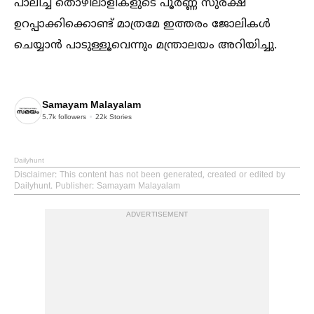
പാലിച്ച്‌ തൊഴിലാളികളുടെ പൂർണ്ണ സുരക്ഷ
ഉറപ്പാക്കിക്കൊണ്ട് മാത്രമേ ഇത്തരം ജോലികള്‍
ചെയ്യാൻ പാടുള്ളൂവെന്നും മന്ത്രാലയം അറിയിച്ചു.
Samayam Malayalam
5.7k
followers
22k
Stories
Dailyhunt
Disclaimer
: This content has not been generated, created or edited by
Dailyhunt. Publisher: Samayam Malayalam
ADVERTISEMENT