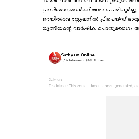
നായർ സർവീസ് സൊസൈറ്റിയുടെ ജനറല്
പ്രവർത്തനങ്ങള്‍ക്ക് യോഗം പരിപൂർണ
റെയില്‍വേ സ്റ്റേഷനില്‍ പ്രീപെയ്ഡ് ഓട
യൂണിയന്റെ വാർഷിക പൊതുയോഗം ആവശ്
Sathyam Online
1.2M
followers
396k
Stories
Dailyhunt
Disclaimer
: This content has not been generated, cr