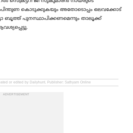
‍ സെക്രട്ടറി ജി സുകുമാരൻ നായരുടെ
്ണ പിന്തുണ കൊടുക്കുകയും അതോടൊപ്പം ഒലവക്കോട്
്ടോ ബൂത്ത് പുനസ്ഥാപിക്കണമെന്നും താലൂക്ക്
യപ്പെട്ടു.
eated or edited by Dailyhunt. Publisher: Sathyam Online
ADVERTISEMENT