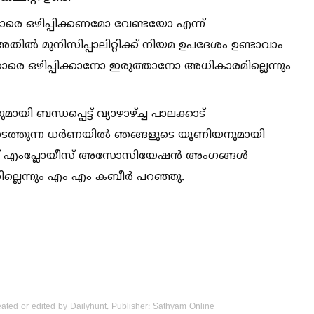
കാരെ ഒഴിപ്പിക്കണമോ വേണ്ടയോ എന്ന്
ില്‍ മുനിസിപ്പാലിറ്റിക്ക് നിയമ ഉപദേശം ഉണ്ടാവാം
്കാരെ ഒഴിപ്പിക്കാനോ ഇരുത്താനോ അധികാരമില്ലെന്നും
യി ബന്ധപ്പെട്ട് വ്യാഴാഴ്ച്ച പാലക്കാട്
 യു നടത്തുന്ന ധര്‍ണയില്‍ ഞങ്ങളുടെ യൂണിയനുമായി
്‍ഫ് എംപ്ലോയീസ് അസോസിയേഷൻ അംഗങ്ങള്‍
തില്ലെന്നും എം എം കബീർ പറഞ്ഞു.
eated or edited by Dailyhunt. Publisher: Sathyam Online