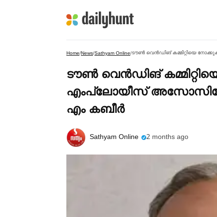
Home
/
News
/
Sathyam Online
/
ടൗണ്‍ വെൻഡിങ് കമ്മിറ്റിയ
എംപ്ലോയീസ് അസോസിയേ
എം കബീര്‍
Sathyam Online
2 months ago