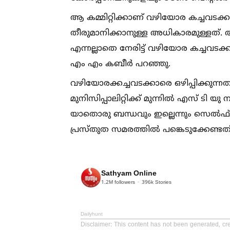
ആ കമ്മിറ്റിക്കാണ് വഴിയോര കച്ചവടക്
തീരുമാനിക്കാനുള്ള അധികാരമുള്ളത്. അത
എന്നല്ലാതെ നേരിട്ട് വഴിയോര കച്ചവടക
എം എം കബീർ പറഞ്ഞു.
വഴിയോരക്കച്ചവടക്കാരെ ഒഴിപ്പിക്കുന്നതുമാ
മുനിസിപ്പാലിറ്റിക്ക് മുന്നില്‍ എസ് ടി
യാതൊരു ബന്ധവും ഇല്ലെന്നും സെല
പ്രസ്തുത സമരത്തില്‍ പങ്കെടുക്കേണ്ട
Sathyam Online
1.2M
followers
396k
Stories
Dailyhunt
Disclaimer
: This content has not been generated, cr