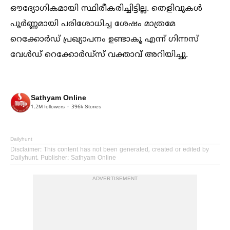
ഔദ്യോഗികമായി സ്ഥിരീകരിച്ചിട്ടില്ല. തെളിവുകള്‍
പൂര്‍ണ്ണമായി പരിശോധിച്ച ശേഷം മാത്രമേ
റെക്കോര്‍ഡ് പ്രഖ്യാപനം ഉണ്ടാകൂ എന്ന് ഗിന്നസ്
വേള്‍ഡ് റെക്കോര്‍ഡ്‌സ് വക്താവ് അറിയിച്ചു.
Sathyam Online
1.2M
followers
396k
Stories
Dailyhunt
Disclaimer
: This content has not been generated, created or edited by
Dailyhunt. Publisher: Sathyam Online
ADVERTISEMENT