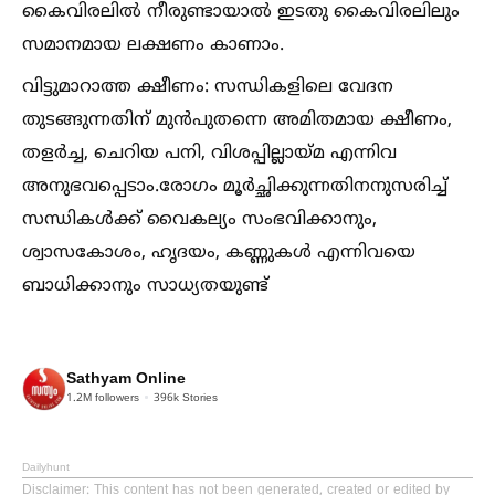
കൈവിരലില്‍ നീരുണ്ടായാല്‍ ഇടതു കൈവിരലിലും
സമാനമായ ലക്ഷണം കാണാം.
വിട്ടുമാറാത്ത ക്ഷീണം: സന്ധികളിലെ വേദന
തുടങ്ങുന്നതിന് മുന്‍പുതന്നെ അമിതമായ ക്ഷീണം,
തളര്‍ച്ച, ചെറിയ പനി, വിശപ്പില്ലായ്മ എന്നിവ
അനുഭവപ്പെടാം.രോഗം മൂര്‍ച്ഛിക്കുന്നതിനനുസരിച്ച്‌
സന്ധികള്‍ക്ക് വൈകല്യം സംഭവിക്കാനും,
ശ്വാസകോശം, ഹൃദയം, കണ്ണുകള്‍ എന്നിവയെ
ബാധിക്കാനും സാധ്യതയുണ്ട്
Sathyam Online
1.2M
followers
396k
Stories
Dailyhunt
Disclaimer
: This content has not been generated, created or edited by