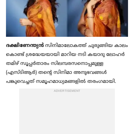
ദക്ഷിണേന്ത്യൻ
സിനിമാലോകത്ത് ചുരുങ്ങിയ കാലം
കൊണ്ട് ശ്രദ്ധേയയായി മാറിയ നടി കയാദു ലോഹർ
തമിഴ് സൂപ്പർതാരം സിലമ്പരസനൊപ്പമുള്ള
(എസ്ടിആർ) തന്‍റെ സിനിമാ അനുഭവങ്ങള്‍
പങ്കുവെച്ചത് സമൂഹമാധ്യമങ്ങളില്‍ തരംഗമായി.
ADVERTISEMENT