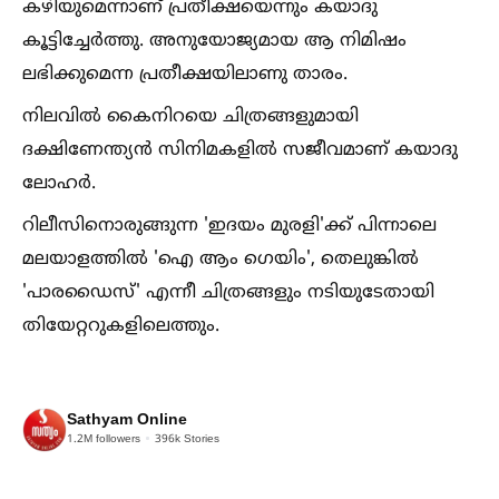
കഴിയുമെന്നാണ് പ്രതീക്ഷയെന്നും കയാദു
കൂട്ടിച്ചേർത്തു. അനുയോജ്യമായ ആ നിമിഷം
ലഭിക്കുമെന്ന പ്രതീക്ഷയിലാണു താരം.
നിലവില്‍ കൈനിറയെ ചിത്രങ്ങളുമായി
ദക്ഷിണേന്ത്യൻ സിനിമകളില്‍ സജീവമാണ് കയാദു
ലോഹർ.
റിലീസിനൊരുങ്ങുന്ന 'ഇദയം മുരളി'ക്ക് പിന്നാലെ
മലയാളത്തില്‍ 'ഐ ആം ഗെയിം', തെലുങ്കില്‍
'പാരഡൈസ്' എന്നീ ചിത്രങ്ങളും നടിയുടേതായി
തിയേറ്ററുകളിലെത്തും.
Sathyam Online
1.2M
followers
396k
Stories