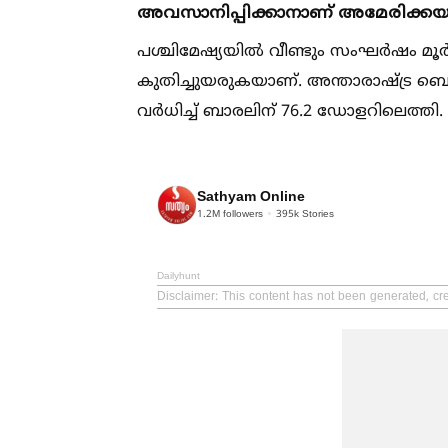
അവസാനിപ്പിക്കാനാണ് അമേരിക്കയ
പശ്ചിമേഷ്യയില്‍ വീണ്ടും സംഘർഷം 
കുതിച്ചുയരുകയാണ്. അന്താരാഷ്‌ട്ര ബെഞ
വർധിച്ച്‌ ബാരലിന് 76.2 ഡോളറിലെത്തി.
Sathyam Online
1.2M
followers
395k
Stories
Dailyhunt
Disclaimer
: This content has not been generated, cr