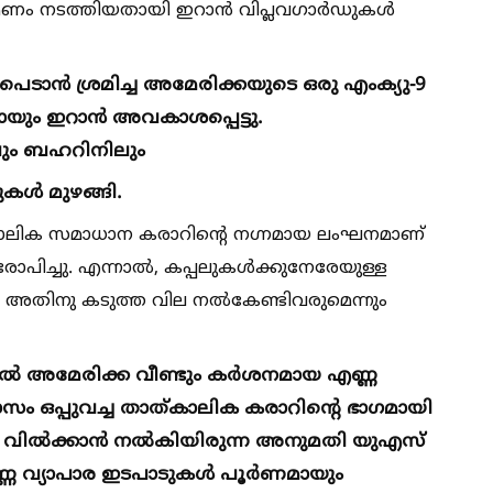
രമണം നടത്തിയതായി ഇറാൻ വിപ്ലവഗാർഡുകള്‍
െടാൻ ശ്രമിച്ച അമേരിക്കയുടെ ഒരു എംക്യു-9
തായും ഇറാൻ അവകാശപ്പെട്ടു.
ലും ബഹറിനിലും
ള്‍ മുഴങ്ങി.
കാലിക സമാധാന കരാറിന്‍റെ നഗ്നമായ ലംഘനമാണ്
ിച്ചു. എന്നാല്‍, കപ്പലുകള്‍ക്കുനേരേയുള്ള
 അതിനു കടുത്ത വില നല്‍കേണ്ടിവരുമെന്നും
‍ അമേരിക്ക വീണ്ടും കർശനമായ എണ്ണ
ം ഒപ്പുവച്ച താത്കാലിക കരാറിന്‍റെ ഭാഗമായി
ണ്ണ വില്‍ക്കാൻ നല്‍കിയിരുന്ന അനുമതി യുഎസ്
ണ്ണ വ്യാപാര ഇടപാടുകള്‍ പൂർണമായും