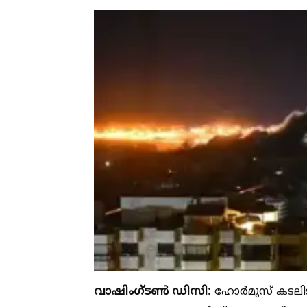
വാഷിംഗ്ടണ്‍ ഡിസി:
ഹോർമുസ് കടലിടുക