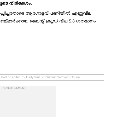
ുടെ നിർദേശം.
മൂർച്ഛിച്ചതോടെ ആഗോളവിപണിയില്‍ എണ്ണവില
്ച്മാർക്കായ ബ്രെന്‍റ് ക്രൂഡ് വില 5.8 ശതമാനം
eated or edited by Dailyhunt. Publisher: Sathyam Online
ADVERTISEMENT