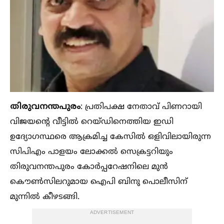
തിരുവനന്തപുരം
: പ്രതിപക്ഷ നേതാവ് പിണറായി
വിജയന്‍റെ വീട്ടില്‍ റെയ്ഡിനെത്തിയ ഇഡി
ഉദ്യോഗസ്ഥരെ ആക്രമിച്ച കേസില്‍ ഒളിവിലായിരുന്ന
സിപിഎം പാളയം ലോക്കല്‍ സെക്രട്ടറിയും
തിരുവനന്തപുരം കോർപ്പറേഷനിലെ മുൻ
കൌണ്‍സിലറുമായ ഐപി ബിനു പൊലീസിന്
മുന്നില്‍ കീഴടങ്ങി.
ADVERTISEMENT