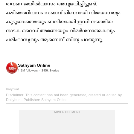
തവണ ജയില്‍വാസം അനുഭവിച്ചിട്ടുണ്ട്.
കഴിഞ്ഞദിവസം സഖാവ് പിണറായി വിജയനേയും
കുടുംബത്തെയും ബന്ദിയാക്കി ഇഡി നടത്തിയ
നാടക റൈഡ് അങ്ങേയറ്റം വിമർശനാത്മകവും
പരിഹാസ്യവും ആണെന്ന് ബിനു പറയുന്നു.
Sathyam Online
1.2M
followers
395k
Stories
Dailyhunt
Disclaimer
: This content has not been generated, created or edited by
Dailyhunt. Publisher: Sathyam Online
ADVERTISEMENT