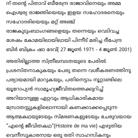
ന് തൻ്റെ പിതാവ് ബീരേന്ദ്ര രാജാവിനെയും അമ്മ
ഐശ്വര്യ രാജ്ഞിയെയും ഇളയ സഹോദരനെയും
സഹോദരിയെയും മറ്റ് അഞ്ച്
രാജകുടുംബാംഗങ്ങളെയും തന്നെയും വെടിവച്ച
ശേഷം കോമയിലായിലായി പിന്നീട് മരിച്ച ദീപേന്ദ്ര
ബിർ ബിക്രം ഷാ ദേവ്( 27 ജൂണ്‍ 1971 - 4 ജൂണ്‍ 2001)
അതിരില്ലാത്ത സ്ത്രീലമ്പടതയുടെ പേരില്‍
പ്രശസ്തനാകുകയും പേരു തന്നെ വശീകരണത്തിനു
പര്യായമായി മാറുകയും, പതിനെട്ടാം നൂറ്റാണ്ടിലെ
യൂറോപ്യൻ സാമൂഹ്യജീവിതത്തെക്കുറിച്ച്‌
അറിയാനുള്ള ഏറ്റവും ആധികാരികമായ
സ്രോതസ്സുകളിലൊന്നായി കണക്കാക്കപ്പെടുന്ന
ആത്മകഥയുടേയും സ്മരണകളുടേയും ചേരുവയായ
"എന്റെ ജീവിതകഥ"(Histoire de ma vie) എഴുതിയ
വെനീസുകാരനായ ഒരു രതി സാഹസികനും