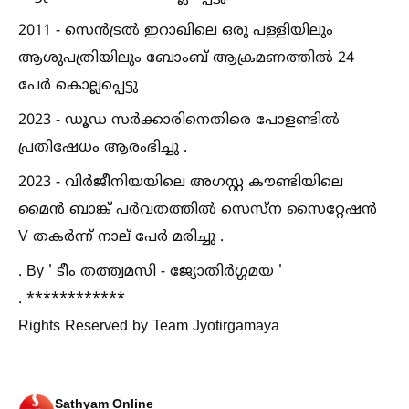
2011 - സെൻട്രല്‍ ഇറാഖിലെ ഒരു പള്ളിയിലും
ആശുപത്രിയിലും ബോംബ് ആക്രമണത്തില്‍ 24
പേർ കൊല്ലപ്പെട്ടു
2023 - ഡൂഡ സർക്കാരിനെതിരെ പോളണ്ടില്‍
പ്രതിഷേധം ആരംഭിച്ചു .
2023 - വിർജീനിയയിലെ അഗസ്റ്റ കൗണ്ടിയിലെ
മൈൻ ബാങ്ക് പർവതത്തില്‍ സെസ്ന സൈറ്റേഷൻ
V തകർന്ന് നാല് പേർ മരിച്ചു .
. By ' ടീം തത്ത്വമസി - ജ്യോതിർഗ്ഗമയ '
. ************
Rights Reserved by Team Jyotirgamaya
Sathyam Online