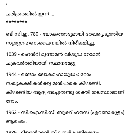
,
ചരിത്രത്തില്‍ ഇന്ന് …
********
ബി.സി.ഇ. 780 - ലോകത്താദ്യമായി രേഖപ്പെടുത്തിയ
സൂര്യഗ്രഹണംചൈനയില്‍ നിരീക്ഷിച്ചു.
1039 - ഹെൻ‌റി മൂന്നാമൻ വിശുദ്ധ റോമൻ
ചക്രവർത്തിയായി സ്ഥാനമേറ്റു.
1944 - രണ്ടാം ലോകമഹായുദ്ധം: റോം
സഖ്യകക്ഷികള്‍ക്കു മുൻപാകെ കീഴടങ്ങി.
കീഴടങ്ങിയ ആദ്യ അച്ചുതണ്ടു ശക്തി തലസ്ഥാമാണ്‌‍
റോം.
1962 - സി.ഐ.സി.സി ബുക്ക്‌ ഹൗസ്‌ (എറണാകുളം)
ആരംഭം.