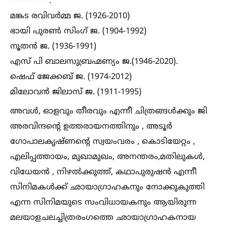
******** .
മങ്കട രവിവർമ്മ ജ. (1926-2010)
ഭായി പുരണ്‍ സിംഗ് ജ. (1904-1992)
നൂതൻ ജ. (1936-1991)
എസ് പി ബാലസുബ്രഹ്മണ്യം ജ.(1946-2020).
ഷെഫ് ജേക്കബ് ജ. (1974-2012)
മിലോവൻ ജിലാസ് ജ. (1911-1995)
അവള്‍, ഓളവും തീരവും എന്നീ ചിത്രങ്ങള്‍ക്കും ജി
അരവിന്ദന്റെ ഉത്തരായനത്തിനും , അടൂർ
ഗോപാലകൃഷ്ണന്റെ സ്വയംവരം , കൊടിയേറ്റം ,
എലിപ്പത്തായം, മുഖാമുഖം, അനന്തരം,മതിലുകള്‍,
വിധേയൻ , നിഴല്‍ക്കുത്ത്, കഥാപുരുഷൻ എന്നീ
സിനിമകള്‍ക്ക് ഛായാഗ്രാഹകനും നോക്കുകുത്തി
എന്ന സിനിമയുടെ സംവിധായകനും ആയിരുന്ന
മലയാളചലച്ചിത്രരംഗത്തെ ഛായാഗ്രാഹകനായ