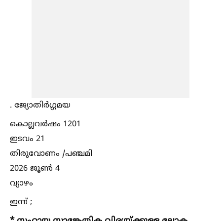
. ജ്യോതിർഗ്ഗമയ
കൊല്ലവർഷം 1201
ഇടവം 21
തിരുവോണം /പഞ്ചമി
2026 ജൂണ്‍ 4
വ്യാഴം
ഇന്ന് ;