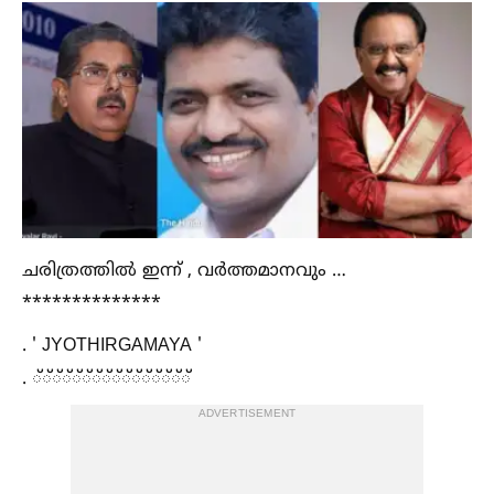
ചരിത്രത്തില്‍ ഇന്ന് , വർത്തമാനവും …
**************
. ' JYOTHIRGAMAYA '
. ്്്്്്്്്്്്്്്്
ADVERTISEMENT