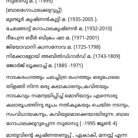
സുരാസു മ. ( -1995)
(ബാലഗോപാലക്കുറുപ്പ്‌)
മുണ്ടൂർ കൃഷ്ണൻകുട്ടി മ. (1935-2005 ‌).
ചേലങ്ങാട്ട് ഗോപാലകൃഷ്ണൻ മ. (1932-2010)
ദീപേന്ദ്ര ബീർ ബിക്രം ഷാ മ. (1971-2001)
ജിയോവാനി കാസനോവ മ. (1725-1798)
നിക്കോളോയ് അബില്‍ഡ്‌ഗാർഡ് മ. (1743-1809)
ജോർജ് ലൂക്കാച്ച്‌ മ. (1885 -1971)
നാടകരംഗത്തും ചലച്ചിത്ര രംഗത്തും ഒരുപോലെ
തിളങ്ങി നിന്ന ഒരു കലാകാരനും,കവിതയും
നാടകവും സമന്വയിപ്പിച്ച്‌ മൊഴിയാട്ടം എന്നൊരു
കലാരൂപത്തിനു രൂപം നല്‍കുകയും ചെയ്ത നടനും,
സംവിധായകനും, കവിയുമൊക്കെയായിരുന്ന. ബാല
ഗോപാലക്കുറുപ്പെന്ന സുരാസു ( -1995 ജൂണ്‍ 4)
മാതുവിന്റെ കൃഷ്ണതണുപ്പ് , ഏകാകി, മനസ്സ് എന്ന