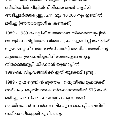
1989 - ടിയാൻമെൻ സ്ക്വയർ പ്രതിഷേധം
ബീജിംഗില്‍ പീപ്പിള്‍സ് ലിബറേഷൻ ആർമി
അടിച്ചമർത്തപ്പെട്ടു , 241 നും 10,000 നും ഇടയില്‍
മരിച്ചു (അനൗദ്യോഗിക കണക്ക്).
1989 - 1989 പോളിഷ് നിയമസഭാ തിരഞ്ഞെടുപ്പില്‍
സോളിഡാരിറ്റിയുടെ വിജയം , കമ്മ്യൂണിസ്റ്റ് പോളിഷ്
യുണൈറ്റഡ് വർക്കേഴ്സ് പാർട്ടി അധികാരത്തിന്റെ
കുത്തക ഉപേക്ഷിച്ചതിന് ശേഷമുള്ള ആദ്യ
തിരഞ്ഞെടുപ്പ്. കിഴക്കൻ യൂറോപ്പില്‍
1989-ലെ വിപ്ലവങ്ങള്‍ക്ക് ഇത് തുടക്കമിടുന്നു .
1989 - ഉഫ ട്രെയിൻ ദുരന്തം : റഷ്യയിലെ ഉഫയ്ക്ക്
സമീപം പ്രകൃതിവാതക സ്ഫോടനത്തില്‍ 575 പേർ
മരിച്ചു, പരസ്പരം കടന്നുപോകുന്ന രണ്ട്
ട്രെയിനുകള്‍ ചോർന്നൊലിക്കുന്ന പൈപ്പ്ലൈനിന്
സമീപം തീപ്പൊരി എറിഞ്ഞു.