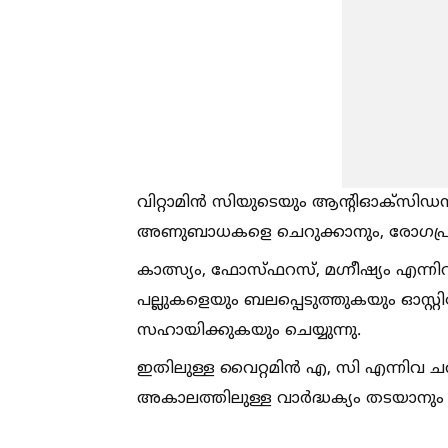
വിറ്റാമിൻ സിയുടെയും ആന്റിഓക്‌സിഡന
അണുബാധകളെ ചെറുക്കാനും, രോഗപ്രതിര
കാത്സ്യം, ഫോസ്ഫറസ്, മഗ്നീഷ്യം എന്ന
പല്ലുകളെയും ബലപ്പെടുത്തുകയും ഓസ്
സഹായിക്കുകയും ചെയ്യുന്നു.
ഇതിലുള്ള വൈറ്റമിൻ എ, സി എന്നിവ ചർമ
അകാലത്തിലുള്ള വാർദ്ധക്യം തടയാനും