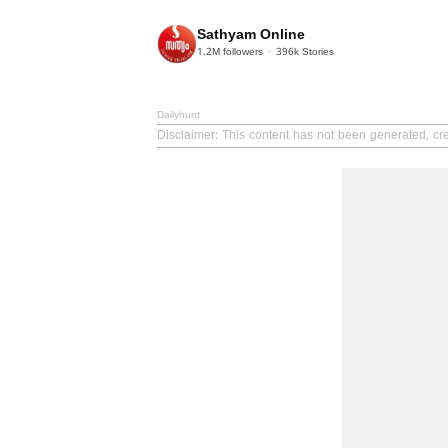
Sathyam Online
1.2M
followers
396k
Stories
Dailyhunt
Disclaimer
: This content has not been generated, cr