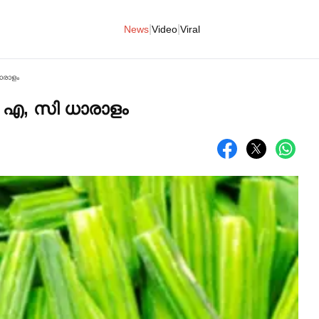
|
|
News
Video
Viral
ധാരാളം
ിൻ എ, സി ധാരാളം