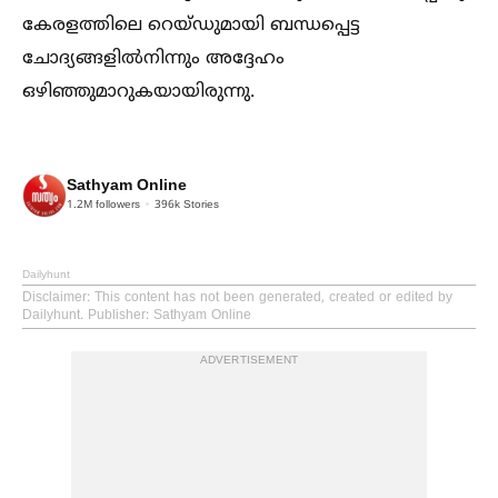
കേരളത്തിലെ റെയ്ഡുമായി ബന്ധപ്പെട്ട
ചോദ്യങ്ങളില്‍നിന്നും അദ്ദേഹം
ഒഴിഞ്ഞുമാറുകയായിരുന്നു.
Sathyam Online
1.2M
followers
396k
Stories
Dailyhunt
Disclaimer
: This content has not been generated, created or edited by
Dailyhunt. Publisher: Sathyam Online
ADVERTISEMENT