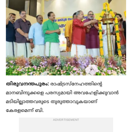
തിരുവനന്തപുരം:
രാഷ്ട്രസ്നേഹത്തിന്റെ
മാനബിന്ദുക്കളെ പരസ്യമായി അവഹേളിക്കുവാൻ
മടിയില്ലാത്തവരുടെ തുരുത്താവുകയാണ്
കേരളമെന്ന് ബി.
ADVERTISEMENT