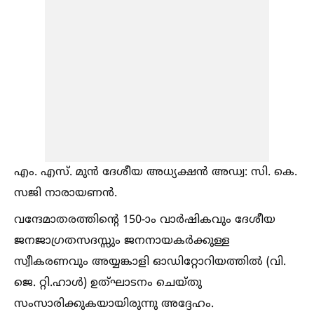
എം. എസ്. മുൻ ദേശീയ അധ്യക്ഷൻ അഡ്വ: സി. കെ.
സജി നാരായണൻ.
വന്ദേമാതരത്തിന്റെ 150-ാം വാർഷികവും ദേശീയ
ജനജാഗ്രതസദസ്സും ജനനായകർക്കുള്ള
സ്വീകരണവും അയ്യങ്കാളി ഓഡിറ്റോറിയത്തില്‍ (വി.
ജെ. റ്റി.ഹാള്‍) ഉത്ഘാടനം ചെയ്തു
സംസാരിക്കുകയായിരുന്നു അദ്ദേഹം.