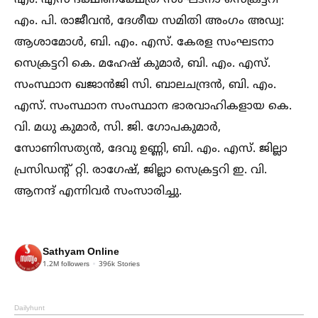
എം. എസ് ദക്ഷിണക്ഷേത്ര സംഘടനാ സെക്രട്ടറി
എം. പി. രാജീവൻ, ദേശീയ സമിതി അംഗം അഡ്വ:
ആശാമോള്‍, ബി. എം. എസ്. കേരള സംഘടനാ
സെക്രട്ടറി കെ. മഹേഷ്‌ കുമാർ, ബി. എം. എസ്.
സംസ്ഥാന ഖജാൻജി സി. ബാലചന്ദ്രൻ, ബി. എം.
എസ്. സംസ്ഥാന സംസ്ഥാന ഭാരവാഹികളായ കെ.
വി. മധു കുമാർ, സി. ജി. ഗോപകുമാർ,
സോണിസത്യൻ, ദേവു ഉണ്ണി, ബി. എം. എസ്. ജില്ലാ
പ്രസിഡന്റ് റ്റി. രാഗേഷ്, ജില്ലാ സെക്രട്ടറി ഇ. വി.
ആനന്ദ് എന്നിവർ സംസാരിച്ചു.
Sathyam Online
1.2M
followers
396k
Stories
Dailyhunt