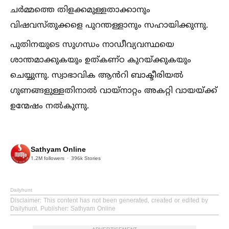
ചർമ്മത്തെ തിളക്കമുള്ളതാക്കാനും
വിഷവസ്തുക്കളെ പുറന്തള്ളാനും സഹായിക്കുന്നു.
പുതിനയുടെ സുഗന്ധം നാഡീവ്യവസ്ഥയെ
ശാന്തമാക്കുകയും ഉത്കണ്ഠ കുറയ്ക്കുകയും
ചെയ്യുന്നു. സ്വാഭാവിക ആൻറി ബാക്ടീരിയല്‍
ഗുണങ്ങളുള്ളതിനാല്‍ വായ്‌നാറ്റം അകറ്റി വായയ്ക്ക്
ഉന്മേഷം നല്‍കുന്നു.
Sathyam Online
1.2M
followers
396k
Stories
Dailyhunt
Disclaimer
: This content has not been generated, created or edited by
Dailyhunt. Publisher: Sathyam Online