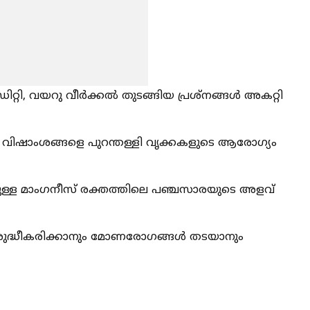
റ്റി, വയറു വീര്‍ക്കല്‍ തുടങ്ങിയ പ്രശ്‌നങ്ങള്‍ അകറ്റി
ലെ വിഷാംശങ്ങളെ പുറന്തള്ളി വൃക്കകളുടെ ആരോഗ്യം
യിലുള്ള മാംഗനീസ് രക്തത്തിലെ പഞ്ചസാരയുടെ അളവ്
ം ശുദ്ധീകരിക്കാനും മോണരോഗങ്ങള്‍ തടയാനും