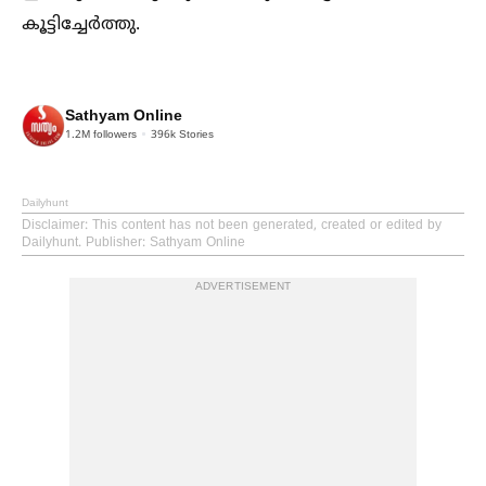
കൂട്ടിച്ചേര്‍ത്തു.
Sathyam Online
1.2M
followers
396k
Stories
Dailyhunt
Disclaimer
: This content has not been generated, created or edited by
Dailyhunt. Publisher: Sathyam Online
ADVERTISEMENT