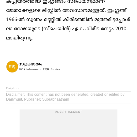
കപ്പുയർത്തിയ ഇംഗ്ലണ്ടും സ്പെയ്നുമാണ്
ജേതാക്കളുടെ ലിസ്റ്റില്‍ അവസാനമുള്ളത്. ഇംഗ്ലണ്ട്
1966-ല്‍ സ്വന്തം മണ്ണില്‍ കിരീടത്തില്‍ മുത്തമിട്ടപ്പോള്‍
ലാ റോജയുടെ (സ്പെയിൻ) ഏക കിരീട നേട്ടം 2010-
ലായിരുന്നു.
സുപ്രഭാതം
161k
followers
139k
Stories
Dailyhunt
Disclaimer
: This content has not been generated, created or edited by
Dailyhunt. Publisher: Suprabhaatham
ADVERTISEMENT