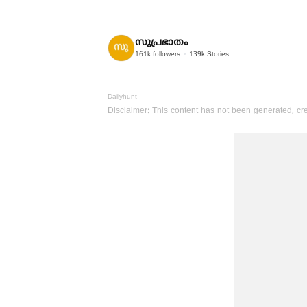
സുപ്രഭാതം
161k
followers
139k
Stories
Dailyhunt
Disclaimer
: This content has not been generated, cr