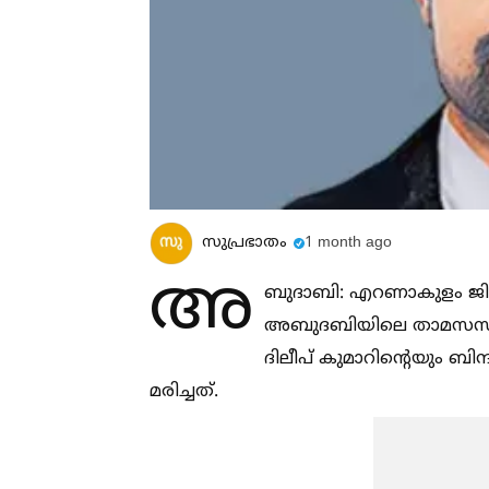
സുപ്രഭാതം
1 month ago
അ
ബുദാബി: എറണാകുളം ജില
അബുദബിയിലെ താമസസ്ഥലത്ത്
ദിലീപ് കുമാറിന്റെയും ബ
മരിച്ചത്.