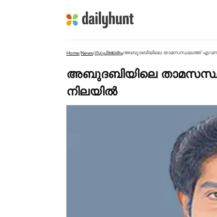
സുപ്രഭാതം
അബുദബിയിലെ താമസസ്ഥലത്ത് എറണാകുള
Home
/
News
/
/
അബുദബിയിലെ താമസസ്ഥലത
നിലയില്‍