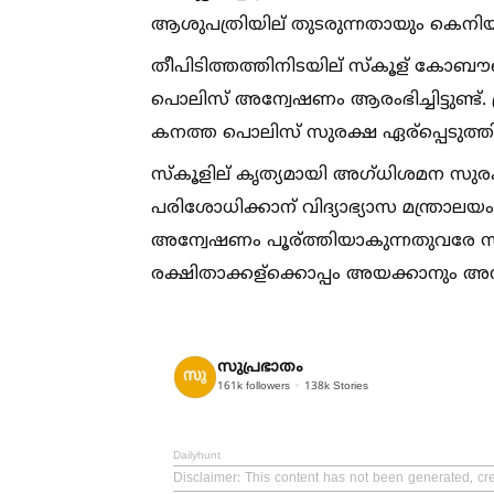
ആശുപത്രിയില് തുടരുന്നതായും കെനിയന് 
തീപിടിത്തത്തിനിടയില് സ്കൂള് കോബൗണ
പൊലിസ് അന്വേഷണം ആരംഭിച്ചിട്ടുണ്ട
കനത്ത പൊലിസ് സുരക്ഷ ഏര്പ്പെടുത്തിട്ട
സ്കൂളില് കൃത്യമായി അഗ്ധിശമന സുരക്ഷ
പരിശോധിക്കാന് വിദ്യാഭ്യാസ മന്ത്രാലയം
അന്വേഷണം പൂര്ത്തിയാകുന്നതുവരേ സ്ക
രക്ഷിതാക്കള്ക്കൊപ്പം അയക്കാനും അ
സുപ്രഭാതം
161k
followers
138k
Stories
Dailyhunt
Disclaimer
: This content has not been generated, cr