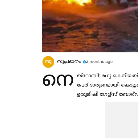
സുപ്രഭാതം
2 months ago
നെ
യ്റോബി: മധ്യ കെനിയയി
പേര് ദാരുണമായി കൊല്ലപ്
ഉതുമിഷി ഗേള്സ് ബോര്ഡി