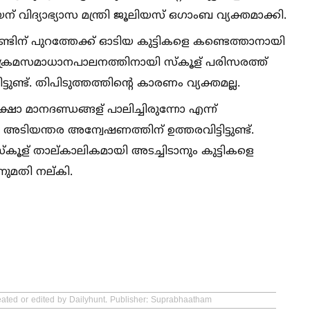
വിദ്യാഭ്യാസ മന്ത്രി ജൂലിയസ് ഒഗാംബ വ്യക്തമാക്കി.
്ടിന് പുറത്തേക്ക് ഓടിയ കുട്ടികളെ കണ്ടെത്താനായി
്. ക്രമസമാധാനപാലനത്തിനായി സ്കൂള് പരിസരത്ത്
ുണ്ട്. തിപിടുത്തത്തിന്റെ കാരണം വ്യക്തമല്ല.
ാ മാനദണ്ഡങ്ങള് പാലിച്ചിരുന്നോ എന്ന്
 അടിയന്തര അന്വേഷണത്തിന് ഉത്തരവിട്ടിട്ടുണ്ട്.
ൂള് താല്കാലികമായി അടച്ചിടാനും കുട്ടികളെ
നുമതി നല്കി.
eated or edited by Dailyhunt. Publisher: Suprabhaatham