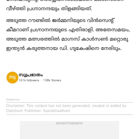
വീഴ്ത്തി പ്രഗ്നാനന്ദയും തിളങ്ങിയത്.
അടുത്ത റൗണ്ടില്‍ ജർമ്മനിയുടെ വിൻസെന്റ്
കീമറാണ് പ്രഗ്നാനന്ദയുടെ എതിരാളി. അതേസമയം,
അടുത്ത മത്സരത്തില്‍ മാഗ്നസ് കാള്‍സണ്‍ മറ്റൊരു
ഇന്ത്യൻ കരുത്തനായ ഡി. ഗുകേഷിനെ നേരിടും.
സുപ്രഭാതം
161k
followers
138k
Stories
Dailyhunt
Disclaimer
: This content has not been generated, created or edited by
Dailyhunt. Publisher: Suprabhaatham
ADVERTISEMENT