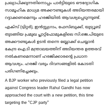
പ്രഖ്യാപിക്കുന്നതിനൊപ്പം പാർട്ടിയുടെ ഔദ്യോഗിക
സാമൂഹിക മാധ്യമ അക്കൗണ്ടുകള്‍ അടിയന്തരമായി
റദ്ദാക്കണമെന്നും ഹരജിയില്‍ ആവശ്യപ്പെടുന്നുണ്ട്.
എക്സ് (ട്വിറ്റർ), ഇൻസ്റ്റഗ്രാം, ഫേസ്ബുക്ക്, യുട്യൂബ്
തുടങ്ങിയ പ്രമുഖ പ്ലാറ്റ്ഫോമുകളിലെ സി.ജെ.പിയുടെ
അക്കൗണ്ടുകള്‍ ഉടൻ തന്നെ ബ്ലോക്ക് ചെയ്യാൻ
കേന്ദ്ര ഐ.ടി മന്ത്രാലയത്തിന് അടിയന്തര ഉത്തരവ്
നല്‍കണമെന്നാണ് ഹരജിക്കാരന്റെ പ്രധാന
ആവശ്യം. ഹരജി വരും ദിവസങ്ങളില്‍ കോടതി
പരിഗണിച്ചേക്കും.
A BJP worker who previously filed a legal petition
against Congress leader Rahul Gandhi has now
approached the court with a new petition, this time
targeting the "CJP party"