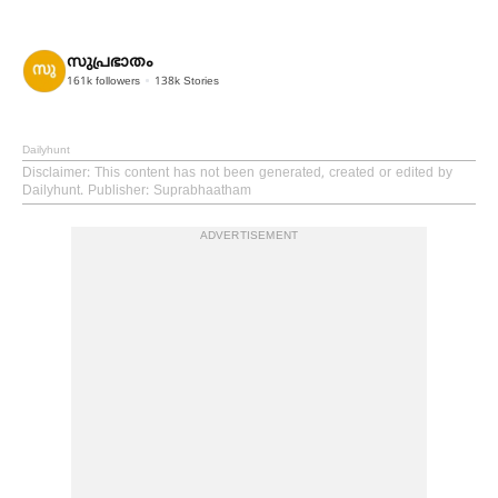
സുപ്രഭാതം
161k
followers
138k
Stories
Dailyhunt
Disclaimer
: This content has not been generated, created or edited by
Dailyhunt. Publisher: Suprabhaatham
ADVERTISEMENT