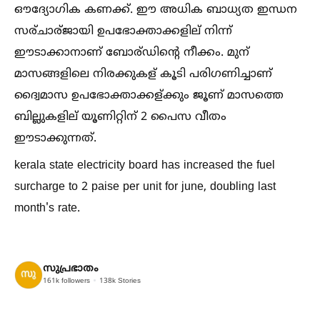
ഔദ്യോഗിക കണക്ക്. ഈ അധിക ബാധ്യത ഇന്ധന
സര്ചാര്ജായി ഉപഭോക്താക്കളില് നിന്ന്
ഈടാക്കാനാണ് ബോര്ഡിന്റെ നീക്കം. മുന്
മാസങ്ങളിലെ നിരക്കുകള് കൂടി പരിഗണിച്ചാണ്
ദ്വൈമാസ ഉപഭോക്താക്കള്ക്കും ജൂണ് മാസത്തെ
ബില്ലുകളില് യൂണിറ്റിന് 2 പൈസ വീതം
ഈടാക്കുന്നത്.
kerala state electricity board has increased the fuel
surcharge to 2 paise per unit for june, doubling last
month's rate.
സുപ്രഭാതം
161k
followers
138k
Stories