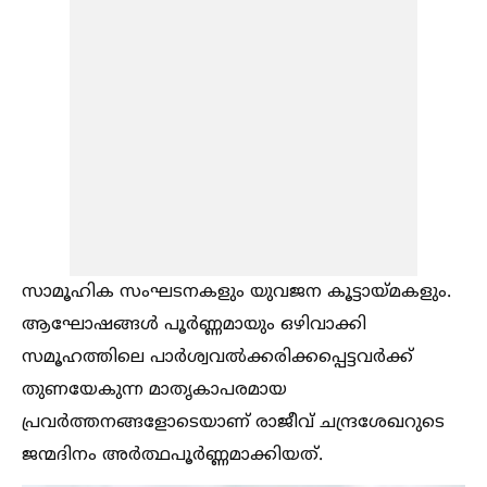
സാമൂഹിക സംഘടനകളും യുവജന കൂട്ടായ്മകളും.
ആഘോഷങ്ങള്‍ പൂർണ്ണമായും ഒഴിവാക്കി
സമൂഹത്തിലെ പാർശ്വവല്‍ക്കരിക്കപ്പെട്ടവർക്ക്
തുണയേകുന്ന മാതൃകാപരമായ
പ്രവർത്തനങ്ങളോടെയാണ് രാജീവ് ചന്ദ്രശേഖറുടെ
ജന്മദിനം അർത്ഥപൂർണ്ണമാക്കിയത്.