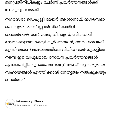
ജനപ്രതിനിധികളും ചേർന്ന് പ്രവർത്തനങ്ങള്‍ക്ക്
നേതൃത്വം നല്‍കി.
നഗരസഭാ ഡെപ്യൂട്ടി മേയർ ആശാനാഥ്, നഗരസഭാ
പൊതുമരാമത്ത് സ്റ്റാൻഡിങ് കമ്മിറ്റി
ചെയർപേഴ്സണ്‍ മഞ്ജു ജി. എസ്, ബി.ജെ.പി
നേതാക്കളായ കോളിയൂർ രാജേഷ്, നേമം രാജേഷ്
എന്നിവരാണ് മണ്ഡലത്തിലെ വിവിധ വാർഡുകളില്‍
നടന്ന ഈ വിപുലമായ സേവന പ്രവർത്തനങ്ങള്‍
ഏകോപിപ്പിക്കുകയും ജനങ്ങളിലേക്ക് ആവശ്യമായ
സഹായങ്ങള്‍ എത്തിക്കാൻ നേതൃത്വം നല്‍കുകയും
ചെയ്തത്.
Tatwamayi News
54k
followers
97k
Stories