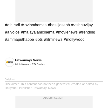
#athiradi #tovinothomas #basiljoseph #vishnuvijay
#aivoice #malayalamcinema #movienews #trending
#ammaputhappe #bts #filminews #mollywood
Tatwamayi News
54k
followers
97k
Stories
Dailyhunt
Disclaimer
: This content has not been generated, created or edited by
Dailyhunt. Publisher: Tatwamayi News
ADVERTISEMENT