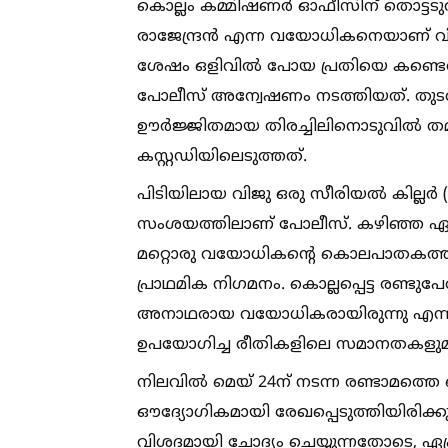
കൊല്ലം കമ്മിഷണർ ഓഫീസിന് തൊട്ടടുത്ത
രാജേന്ദ്രൻ എന്ന വയോധികനെയാണ് വിജ
ശേഷം ഒളിവില്‍ പോയ പ്രതിയെ കണ്ടെത്താ
പോലീസ് അന്വേഷണം നടത്തിയത്. തുടർ
ഊർജ്ജിതമായ തിരച്ചിലിനൊടുവില്‍ തമിഴ്
കസ്റ്റഡിയിലെടുത്തത്.
പിടിയിലായ വിജു ഒരു സീരിയല്‍ കില
സംശയത്തിലാണ് പോലീസ്. കഴിഞ്ഞ ഏപ്രി
മറ്റൊരു വയോധികന്റെ കൊലപാതകത്തിലും
പ്രാഥമിക നിഗമനം. കൊല്ലപ്പെട്ട രണ്ടുപ
അനാഥരായ വയോധികരായിരുന്നു എന്നത
ഉപയോഗിച്ച രീതികളിലെ സമാനതകളുമാണ
നിലവില്‍ മെയ് 24ന് നടന്ന രണ്ടാമത്
ഔദ്യോഗികമായി രേഖപ്പെടുത്തിയിരിക്കുന
വിശദമായി ചോദ്യം ചെയ്യുന്നതോടെ, ഏപ