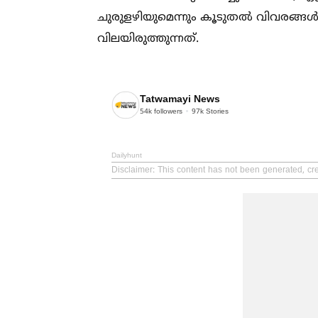
ചുരുളഴിയുമെന്നും കൂടുതല്‍ വിവരങ്ങ
വിലയിരുത്തുന്നത്.
Tatwamayi News
54k
followers
97k
Stories
Dailyhunt
Disclaimer
: This content has not been generated, cr