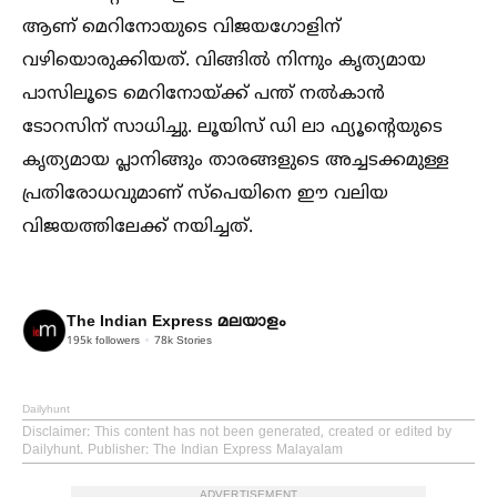
ആണ് മെറിനോയുടെ വിജയഗോളിന്
വഴിയൊരുക്കിയത്. വിങ്ങില്‍ നിന്നും കൃത്യമായ
പാസിലൂടെ മെറിനോയ്ക്ക് പന്ത് നല്‍കാൻ
ടോറസിന് സാധിച്ചു. ലൂയിസ് ഡി ലാ ഫ്യൂന്റെയുടെ
കൃത്യമായ പ്ലാനിങ്ങും താരങ്ങളുടെ അച്ചടക്കമുള്ള
പ്രതിരോധവുമാണ് സ്പെയിനെ ഈ വലിയ
വിജയത്തിലേക്ക് നയിച്ചത്.
The Indian Express മലയാളം
195k
followers
78k
Stories
Dailyhunt
Disclaimer
: This content has not been generated, created or edited by
Dailyhunt. Publisher: The Indian Express Malayalam
ADVERTISEMENT