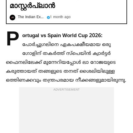
മാസ്റ്റര്‍പ്ലാൻ
The Indian Express മലയാളം
1 month ago
P
ortugal vs Spain World Cup 2026:
പോർച്ചുഗലിനെ ഏകപക്ഷീയമായ ഒരു
ഗോളിന് തകർത്ത് സ്പെയിൻ ക്വാർട്ടർ
ഫൈനലിലേക്ക് മുന്നേറിയപ്പോള്‍ ലാ റോജയുടെ
കരുത്തായത് തങ്ങളുടെ തനത് ശൈലിയിലുള്ള
ഒത്തിണക്കവും തന്ത്രപരമായ നീക്കങ്ങളുമായിരുന്നു.
ADVERTISEMENT