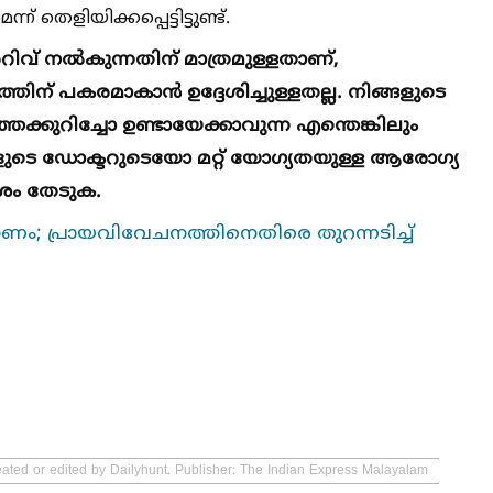
 തെളിയിക്കപ്പെട്ടിട്ടുണ്ട്.
വ് നല്‍കുന്നതിന് മാത്രമുള്ളതാണ്,
ിന് പകരമാകാൻ ഉദ്ദേശിച്ചുള്ളതല്ല. നിങ്ങളുടെ
തെക്കുറിച്ചോ ഉണ്ടായേക്കാവുന്ന എന്തെങ്കിലും
ിങ്ങളുടെ ഡോക്ടറുടെയോ മറ്റ് യോഗ്യതയുള്ള ആരോഗ്യ
ശം തേടുക.
ണം; പ്രായവിവേചനത്തിനെതിരെ തുറന്നടിച്ച്‌
eated or edited by Dailyhunt. Publisher: The Indian Express Malayalam