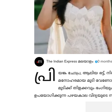
The Indian Express മലയാളം
0 months
പ്രി
യങ്ക ചോപ്ര, ആലിയ ഭട്ട്
മനോഹരമായ മുടി വേണോ? സെല
മുടിക്ക് തിളക്കവും ഭംഗി
ഉപയോഗിക്കുന്ന പഴയകാല വിദ്യയുടെ സത്യ