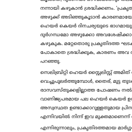
നന്നായി കഴുകാൻ ശ്രദ്ധിക്കണം. 'പ്ര
അഴുക്ക് അടിഞ്ഞുകൂടാൻ കാരണമായേക
ഹെയർ കെയർ ദിനചര്യയുടെ ഭാഗമായും
ദുർഗന്ധമോ അഴുക്കോ അവശേഷിക്കാതിര
കഴുകുക. മറ്റേതൊരു പ്രകൃതിദത്ത ഘട
പോകാതെ ശ്രദ്ധിക്കുക, കാരണം അവ അ
പറഞ്ഞു.
സെലിബ്രിറ്റി ഹെയർ സ്റ്റൈലിസ്റ്റ് അമി
വെച്ചുപുലർത്തുമ്പോള്‍, തൈര്, മുട്ട
രാസവസ്തുക്കളില്ലാത്ത പോഷണം നല്‍ക
വാണിജ്യപരമായ പല ഹെയർ കെയർ ഉല്‍പ്പ
അസ്വസ്ഥത ഉണ്ടാക്കാറുള്ളതുമായ പ്രിസ
എന്നിവയില്‍ നിന്ന് ഇവ മുക്തമാണെന്ന് 
എന്നിരുന്നാലും, പ്രകൃതിദത്തമായ മാർഗ്ഗങ