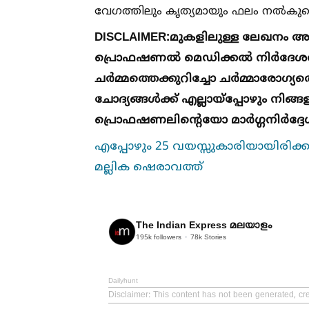
വേഗത്തിലും കൃത്യമായും ഫലം നല്‍കുമെന്ന്
DISCLAIMER:
മുകളിലുള്ള ലേഖനം അറി
പ്രൊഫഷണല്‍ മെഡിക്കല്‍ നിർദേശത്ത
ചർമ്മത്തെക്കുറിച്ചോ ചർമ്മാരോഗ്യത്
ചോദ്യങ്ങള്‍ക്ക് എല്ലായ്പ്പോഴും ന
പ്രൊഫഷണലിന്റെയോ മാർഗ്ഗനിർദ്ദേ
എപ്പോഴും 25 വയസ്സുകാരിയായിരിക്ക
മല്ലിക ഷെരാവത്ത്
The Indian Express മലയാളം
195k
followers
78k
Stories
Dailyhunt
Disclaimer
: This content has not been generated, cr